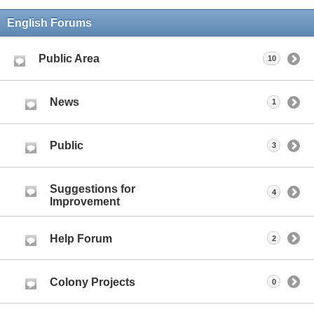
English Forums
Public Area
10
News
1
Public
3
Suggestions for
4
Improvement
Help Forum
2
Colony Projects
0