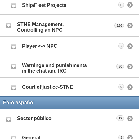
Ship/Fleet Projects
0
STNE Management,
136
Controlling an NPC
Player <-> NPC
2
Warnings and punishments
50
in the chat and IRC
Court of justice-STNE
0
Foro español
Sector público
12
General
3