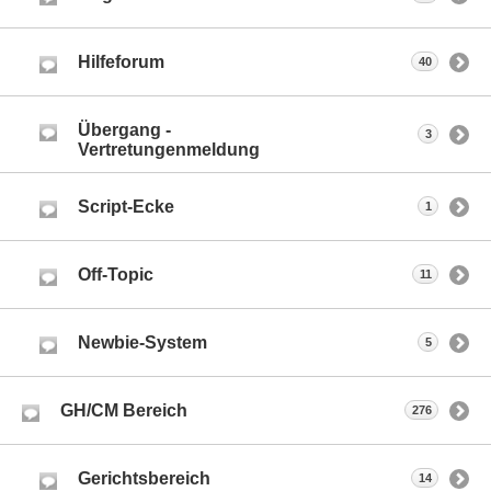
Hilfeforum
40
Übergang -
3
Vertretungenmeldung
Script-Ecke
1
Off-Topic
11
Newbie-System
5
GH/CM Bereich
276
Gerichtsbereich
14