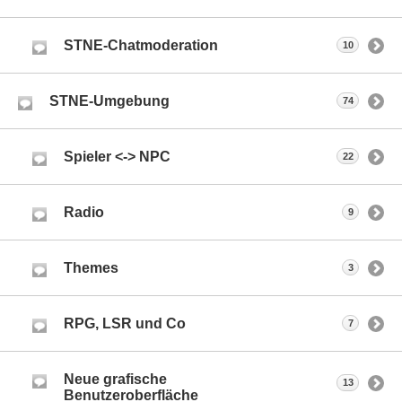
STNE-Chatmoderation
10
STNE-Umgebung
74
Spieler <-> NPC
22
Radio
9
Themes
3
RPG, LSR und Co
7
Neue grafische
13
Benutzeroberfläche