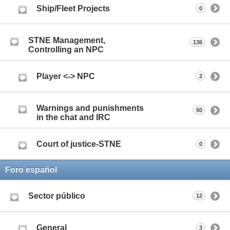
Ship/Fleet Projects
0
STNE Management,
136
Controlling an NPC
Player <-> NPC
2
Warnings and punishments
50
in the chat and IRC
Court of justice-STNE
0
Foro español
Sector público
12
General
3