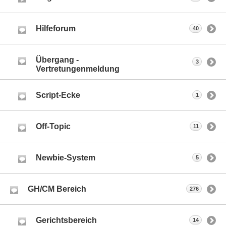
Hilfeforum
40
Übergang -
3
Vertretungenmeldung
Script-Ecke
1
Off-Topic
11
Newbie-System
5
GH/CM Bereich
276
Gerichtsbereich
14