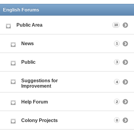
English Forums
Public Area
10
News
1
Public
3
Suggestions for
4
Improvement
Help Forum
2
Colony Projects
0