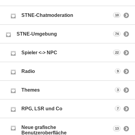
STNE-Chatmoderation
10
STNE-Umgebung
74
Spieler <-> NPC
22
Radio
9
Themes
3
RPG, LSR und Co
7
Neue grafische
13
Benutzeroberfläche