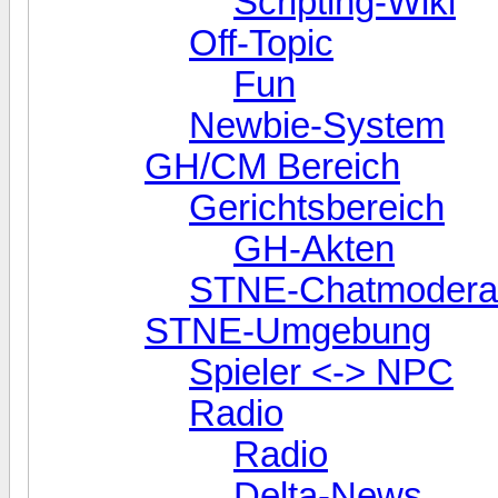
Scripting-Wiki
Off-Topic
Fun
Newbie-System
GH/CM Bereich
Gerichtsbereich
GH-Akten
STNE-Chatmoderat
STNE-Umgebung
Spieler <-> NPC
Radio
Radio
Delta-News