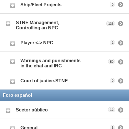
Ship/Fleet Projects
0
STNE Management,
136
Controlling an NPC
Player <-> NPC
2
Warnings and punishments
50
in the chat and IRC
Court of justice-STNE
0
Foro español
Sector público
12
General
3