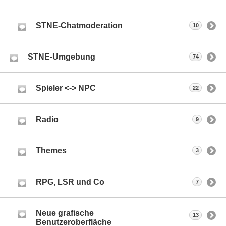
STNE-Chatmoderation
10
STNE-Umgebung
74
Spieler <-> NPC
22
Radio
9
Themes
3
RPG, LSR und Co
7
Neue grafische
13
Benutzeroberfläche