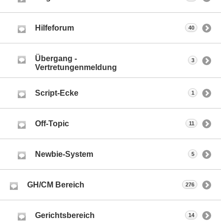
Hilfeforum
40
Übergang -
3
Vertretungenmeldung
Script-Ecke
1
Off-Topic
11
Newbie-System
5
GH/CM Bereich
276
Gerichtsbereich
14