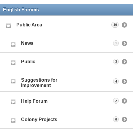
English Forums
Public Area
10
News
1
Public
3
Suggestions for
4
Improvement
Help Forum
2
Colony Projects
0