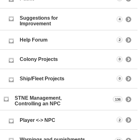
Suggestions for
4
Improvement
Help Forum
2
Colony Projects
0
Ship/Fleet Projects
0
STNE Management,
136
Controlling an NPC
Player <-> NPC
2
Warnings and punishments