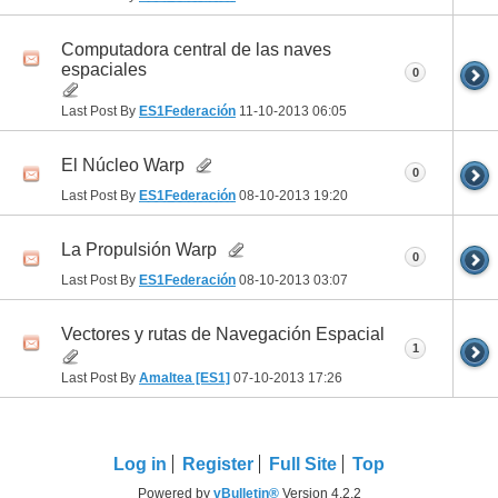
Computadora central de las naves
espaciales
0
Last Post By
ES1Federación
11-10-2013
06:05
El Núcleo Warp
0
Last Post By
ES1Federación
08-10-2013
19:20
La Propulsión Warp
0
Last Post By
ES1Federación
08-10-2013
03:07
Vectores y rutas de Navegación Espacial
1
Last Post By
Amaltea [ES1]
07-10-2013
17:26
Log in
Register
Full Site
Top
Powered by
vBulletin®
Version 4.2.2