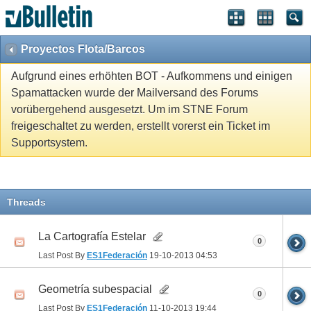
Proyectos Flota/Barcos
Aufgrund eines erhöhten BOT - Aufkommens und einigen
Spamattacken wurde der Mailversand des Forums
vorübergehend ausgesetzt. Um im STNE Forum
freigeschaltet zu werden, erstellt vorerst ein Ticket im
Supportsystem.
Threads
La Cartografía Estelar
0
Last Post By
ES1Federación
19-10-2013
04:53
Geometría subespacial
0
Last Post By
ES1Federación
11-10-2013
19:44