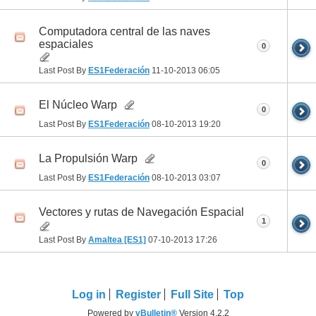
Computadora central de las naves
espaciales
0
Last Post By
ES1Federación
11-10-2013
06:05
El Núcleo Warp
0
Last Post By
ES1Federación
08-10-2013
19:20
La Propulsión Warp
0
Last Post By
ES1Federación
08-10-2013
03:07
Vectores y rutas de Navegación Espacial
1
Last Post By
Amaltea [ES1]
07-10-2013
17:26
Log in
Register
Full Site
Top
Powered by
vBulletin®
Version 4.2.2