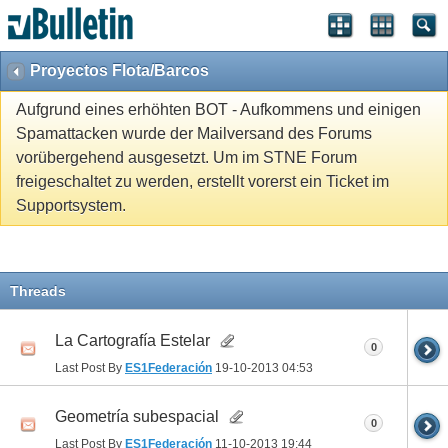
Proyectos Flota/Barcos
Aufgrund eines erhöhten BOT - Aufkommens und einigen
Spamattacken wurde der Mailversand des Forums
vorübergehend ausgesetzt. Um im STNE Forum
freigeschaltet zu werden, erstellt vorerst ein Ticket im
Supportsystem.
Threads
La Cartografía Estelar
0
Last Post By
ES1Federación
19-10-2013
04:53
Geometría subespacial
0
Last Post By
ES1Federación
11-10-2013
19:44