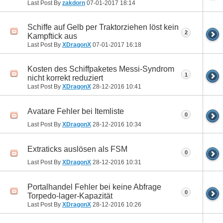
Last Post By
zakdorn
07-01-2017
18:14
Schiffe auf Gelb per Traktorziehen löst kein
2
Kampftick aus
Last Post By
XDragonX
07-01-2017
16:18
Kosten des Schiffpaketes Messi-Syndrom
1
nicht korrekt reduziert
Last Post By
XDragonX
28-12-2016
10:41
Avatare Fehler bei Itemliste
0
Last Post By
XDragonX
28-12-2016
10:34
Extraticks auslösen als FSM
0
Last Post By
XDragonX
28-12-2016
10:31
Portalhandel Fehler bei keine Abfrage
0
Torpedo-lager-Kapazität
Last Post By
XDragonX
28-12-2016
10:26