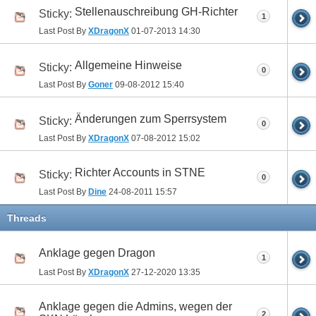
Stellenauschreibung GH-Richter
Sticky:
1
Last Post By
XDragonX
01-07-2013
14:30
Allgemeine Hinweise
Sticky:
0
Last Post By
Goner
09-08-2012
15:40
Änderungen zum Sperrsystem
Sticky:
0
Last Post By
XDragonX
07-08-2012
15:02
Richter Accounts in STNE
Sticky:
0
Last Post By
Dine
24-08-2011
15:57
Threads
Anklage gegen Dragon
1
Last Post By
XDragonX
27-12-2020
13:35
Anklage gegen die Admins, wegen der
2