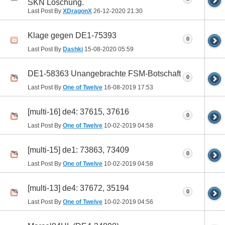
SKN Löschung.
Last Post By
XDragonX
26-12-2020
21:30
Klage gegen DE1-75393
0
Last Post By
Dashki
15-08-2020
05:59
DE1-58363 Unangebrachte FSM-Botschaft
0
Last Post By
One of Twelve
16-08-2019
17:53
[multi-16] de4: 37615, 37616
0
Last Post By
One of Twelve
10-02-2019
04:58
[multi-15] de1: 73863, 73409
0
Last Post By
One of Twelve
10-02-2019
04:58
[multi-13] de4: 37672, 35194
0
Last Post By
One of Twelve
10-02-2019
04:56