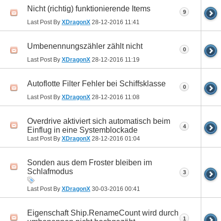
Nicht (richtig) funktionierende Items
9
Last Post By
XDragonX
28-12-2016
11:41
Umbenennungszähler zählt nicht
0
Last Post By
XDragonX
28-12-2016
11:19
Autoflotte Filter Fehler bei Schiffsklasse
0
Last Post By
XDragonX
28-12-2016
11:08
Overdrive aktiviert sich automatisch beim
4
Einflug in eine Systemblockade
Last Post By
XDragonX
28-12-2016
01:04
Sonden aus dem Froster bleiben im
Schlafmodus
3
Last Post By
XDragonX
30-03-2016
00:41
Eigenschaft Ship.RenameCount wird durch
1