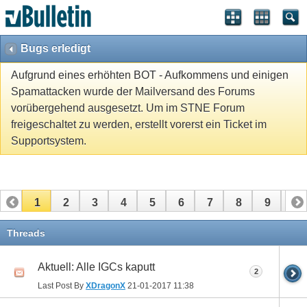
Bugs erledigt
Aufgrund eines erhöhten BOT - Aufkommens und einigen
Spamattacken wurde der Mailversand des Forums
vorübergehend ausgesetzt. Um im STNE Forum
freigeschaltet zu werden, erstellt vorerst ein Ticket im
Supportsystem.
1
2
3
4
5
6
7
8
9
10
11
12
13
14
Threads
Aktuell: Alle IGCs kaputt
2
Last Post By
XDragonX
21-01-2017
11:38