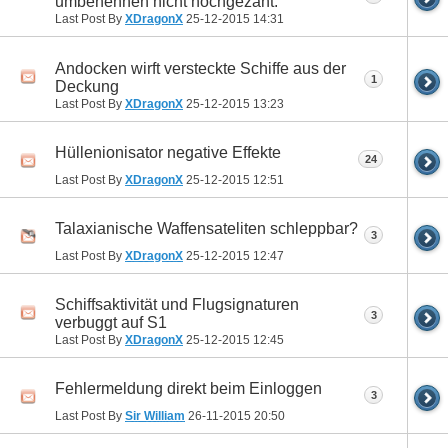
umbenennen nicht hochgezäht.
Last Post By
XDragonX
25-12-2015
14:31
Andocken wirft versteckte Schiffe aus der
1
Deckung
Last Post By
XDragonX
25-12-2015
13:23
Hüllenionisator negative Effekte
24
Last Post By
XDragonX
25-12-2015
12:51
Talaxianische Waffensateliten schleppbar?
3
Last Post By
XDragonX
25-12-2015
12:47
Schiffsaktivität und Flugsignaturen
3
verbuggt auf S1
Last Post By
XDragonX
25-12-2015
12:45
Fehlermeldung direkt beim Einloggen
3
Last Post By
Sir William
26-11-2015
20:50