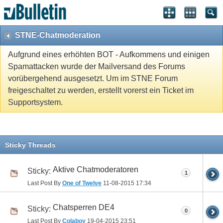
STNE-Chatmoderation
Aufgrund eines erhöhten BOT - Aufkommens und einigen
Spamattacken wurde der Mailversand des Forums
vorübergehend ausgesetzt. Um im STNE Forum
freigeschaltet zu werden, erstellt vorerst ein Ticket im
Supportsystem.
Sticky Threads
Aktive Chatmoderatoren
Sticky:
1
Last Post By
One of Twelve
11-08-2015
17:34
Chatsperren DE4
Sticky:
0
Last Post By
Colaboy
19-04-2015
23:51