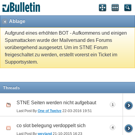
Ablage
Aufgrund eines erhöhten BOT - Aufkommens und einigen
Spamattacken wurde der Mailversand des Forums
vorübergehend ausgesetzt. Um im STNE Forum
freigeschaltet zu werden, erstellt vorerst ein Ticket im
Supportsystem.
Threads
STNE Seiten werden nicht aufgebaut
1
Last Post By
One of Twelve
22-03-2016
19:51
co slot belegung verdoppelt sich
4
Last Post By
weyland
21-10-2015
16:23