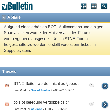
Ablage
Aufgrund eines erhöhten BOT - Aufkommens und einigen
Spamattacken wurde der Mailversand des Forums
vorübergehend ausgesetzt. Um im STNE Forum
freigeschaltet zu werden, erstellt vorerst ein Ticket im
Supportsystem.
Threads
STNE Seiten werden nicht aufgebaut
1
Last Post By
One of Twelve
22-03-2016
19:51
co slot belegung verdoppelt sich
4
Last Post By
weyland
21-10-2015
16:23