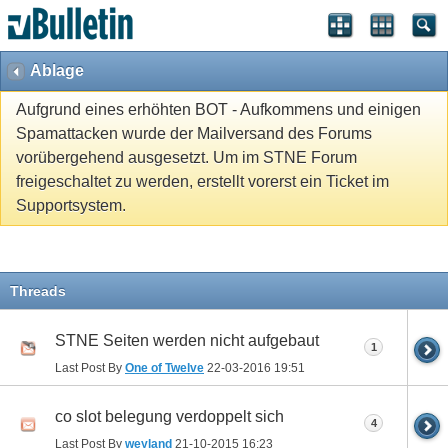
Ablage
Aufgrund eines erhöhten BOT - Aufkommens und einigen
Spamattacken wurde der Mailversand des Forums
vorübergehend ausgesetzt. Um im STNE Forum
freigeschaltet zu werden, erstellt vorerst ein Ticket im
Supportsystem.
Threads
STNE Seiten werden nicht aufgebaut
1
Last Post By
One of Twelve
22-03-2016
19:51
co slot belegung verdoppelt sich
4
Last Post By
weyland
21-10-2015
16:23