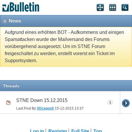
News
Aufgrund eines erhöhten BOT - Aufkommens und einigen
Spamattacken wurde der Mailversand des Forums
vorübergehend ausgesetzt. Um im STNE Forum
freigeschaltet zu werden, erstellt vorerst ein Ticket im
Supportsystem.
Threads
STNE Down 15.12.2015
1
Last Post By
XDragonX
15-12-2015
13:37
Log in
Register
Full Site
Top