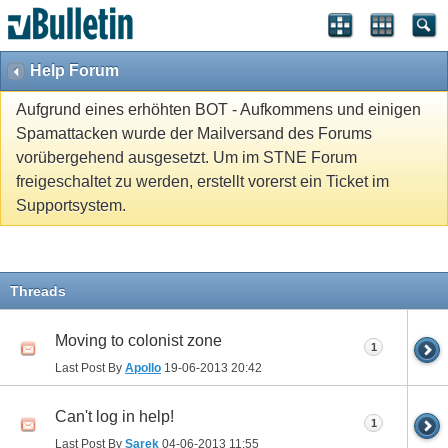
Help Forum
Aufgrund eines erhöhten BOT - Aufkommens und einigen
Spamattacken wurde der Mailversand des Forums
vorübergehend ausgesetzt. Um im STNE Forum
freigeschaltet zu werden, erstellt vorerst ein Ticket im
Supportsystem.
Threads
Moving to colonist zone
1
Last Post By
Apollo
19-06-2013
20:42
Can't log in help!
1
Last Post By
Sarek
04-06-2013
11:55