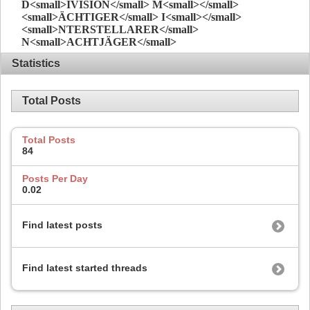
D
<small>IVISION</small>
M
<small></small>
<small>ÄCHTIGER</small>
I
<small></small>
<small>NTERSTELLARER</small>
N
<small>ACHTJÄGER</small>
Statistics
Total Posts
Total Posts
84
Posts Per Day
0.02
Find latest posts
Find latest started threads