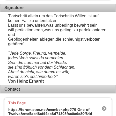
Signature
'Fortschritt allein um des Fortschritts Willen ist auf
keinen Fall zu unterstützen.
Lasst uns bewahren,was unbedingt bewahrt sein
will,perfektionieren,was uns gelingt zu perfektionieren
und
Gepflogenheiten ablegen,die schleunigst verboten
gehören'
"Jede Sorge, Freund, vermeide,
jedes Weh sollst du verachten.
Sieh die Lämmer auf der Weide:
sie sind fröhlich vor dem Schlachten.
Ahnst du nicht, wie dumm es wär,
wären sie's erst hinterher?"
Von Heinz Erhardt
Contact
This Page
https://forum.stne.net/member.php?70-One-of-
Twelve&s=c5ab48cf94eb8d71308fac0c6c80f84d