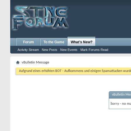
Forum
To the Game
What's New?
Activity Stream
New Posts
New Events
Mark Forums Read
vBulletin Message
Aufgrund eines erhöhten BOT - Aufkommens und einigen Spamattacken wurde d
vBulletin Me
Sorry - no ma