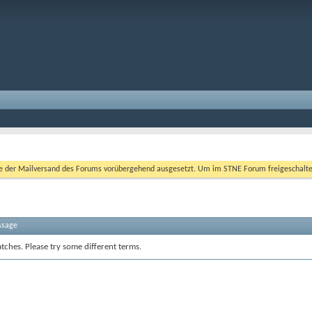
er Mailversand des Forums vorübergehend ausgesetzt. Um im STNE Forum freigeschaltet zu
ssage
tches. Please try some different terms.