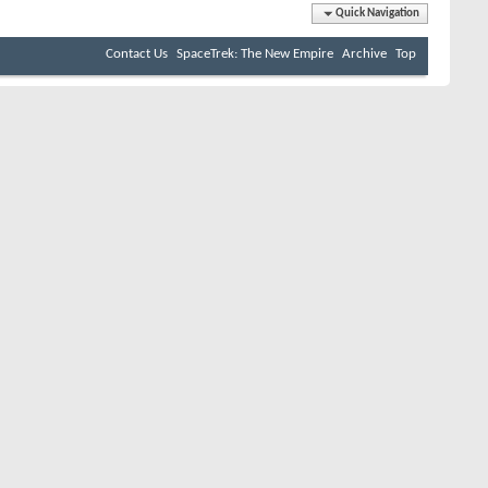
Quick Navigation
Contact Us
SpaceTrek: The New Empire
Archive
Top