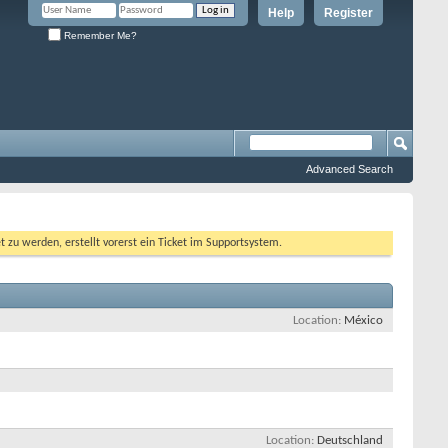
Help
Register
Remember Me?
Advanced Search
 werden, erstellt vorerst ein Ticket im Supportsystem.
Location
México
Location
Deutschland