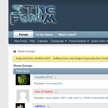
Forum
To the Game
What's New?
New Posts
FAQ
Calendar
Community
Forum Actions
Quick Links
Show Groups
Aufgrund eines erhöhten BOT - Aufkommens und einigen Spamattacken wurde d
Show Groups
Moderators
Amaltea [ES1]
Forums:
Foro español
One of Twelve
Forums:
Neue Ideen
,
RPG, LSR und Co
,
STNE-Chatmoderat
zakdorn