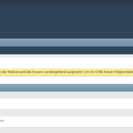
er Mailversand des Forums vorübergehend ausgesetzt. Um im STNE Forum freigeschaltet zu
ion