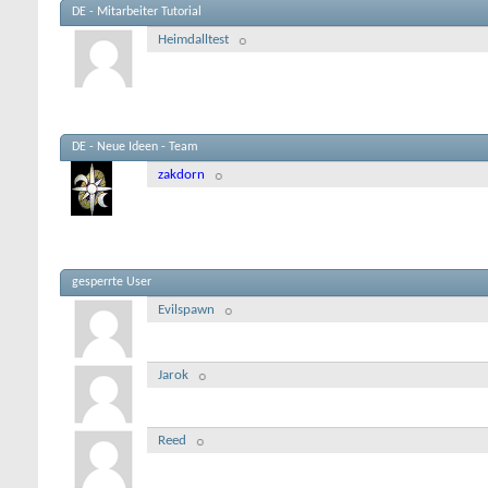
DE - Mitarbeiter Tutorial
Heimdalltest
DE - Neue Ideen - Team
zakdorn
gesperrte User
Evilspawn
Jarok
Reed