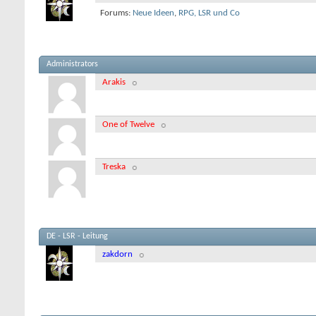
Forums:
Neue Ideen
,
RPG, LSR und Co
Administrators
Arakis
One of Twelve
Treska
DE - LSR - Leitung
zakdorn