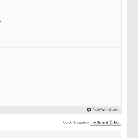
.
Reply With Quote
Quick Navigation
General
Top