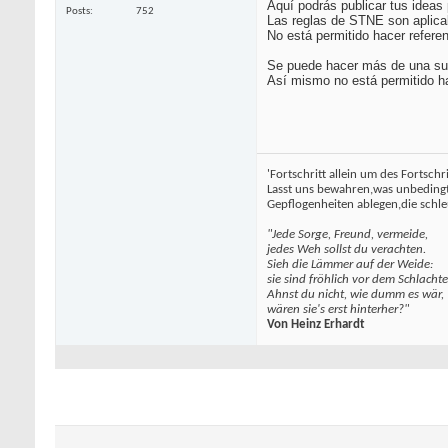
Aquí podrás publicar tus ideas 
Posts
752
Las reglas de STNE son aplica
No está permitido hacer referen
Se puede hacer más de una sug
Así mismo no está permitido hac
'Fortschritt allein um des Fortschri
Lasst uns bewahren,was unbedingt 
Gepflogenheiten ablegen,die schl
"Jede Sorge, Freund, vermeide,
jedes Weh sollst du verachten.
Sieh die Lämmer auf der Weide:
sie sind fröhlich vor dem Schlachte
Ahnst du nicht, wie dumm es wär,
wären sie's erst hinterher?"
Von Heinz Erhardt