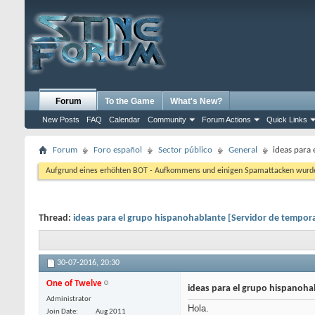
Forum
To the Game
What's New?
New Posts
FAQ
Calendar
Community
Forum Actions
Quick Links
Forum
Foro español
Sector público
General
ideas para
Aufgrund eines erhöhten BOT - Aufkommens und einigen Spamattacken wurde d
Thread:
ideas para el grupo hispanohablante [Servidor de tempor
30-07-2016,
20:30
One of Twelve
ideas para el grupo hispanoha
Administrator
Hola.
Join Date
Aug 2011