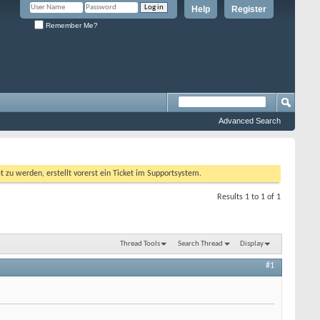
Help
Register
Remember Me?
Advanced Search
 werden, erstellt vorerst ein Ticket im Supportsystem.
Results 1 to 1 of 1
Thread Tools
Search Thread
Display
#1