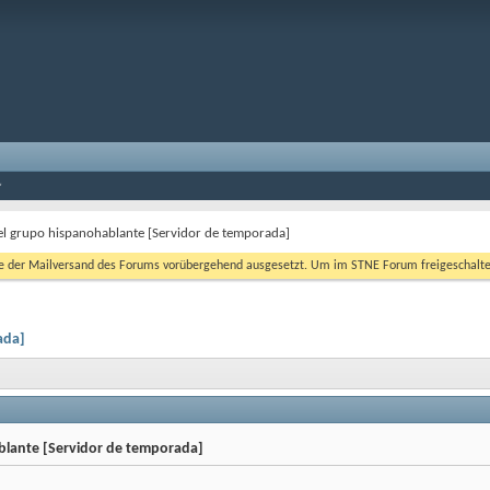
 el grupo hispanohablante [Servidor de temporada]
er Mailversand des Forums vorübergehend ausgesetzt. Um im STNE Forum freigeschaltet zu
ada]
blante [Servidor de temporada]