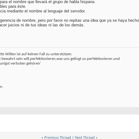
para el nombre que llevará el grupo de habla hispana.
bles para éste.
cia mediante el nombre al lenguaje del servidor.
erencia de nombre, pero por favor no repitas una idea que ya se haya hecho
er juicios ni de tus ideas ni las de los demás.
tts Willen ist auf keinen Fall zu unterstützen.
bewahrt sein will,perfektionieren,was uns gelingt zu perfektionieren und
eunigst verboten gehören'
n.
«
Previous Thread
|
Next Thread
»